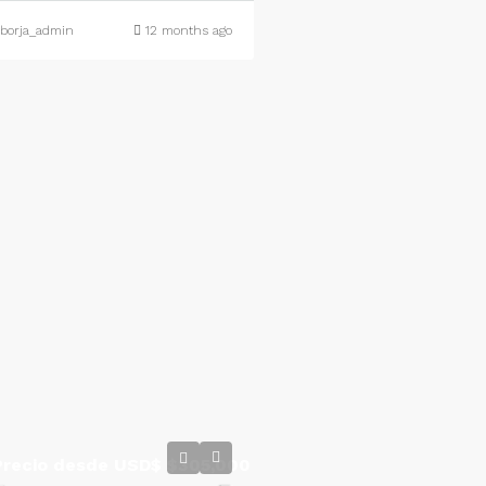
borja_admin
12 months ago
Precio desde USD$
$305,000