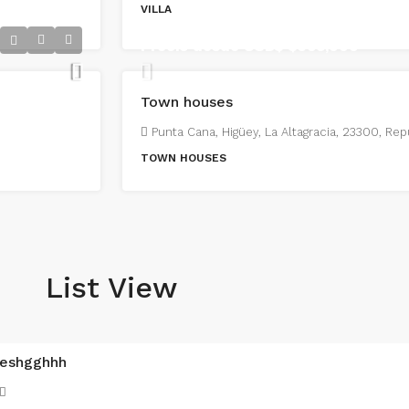
VILLA
Precio desde USD$
$305,000
Town houses
Punta Cana, Higüey, La Altagracia, 23300, Re
TOWN HOUSES
List View
eshgghhh