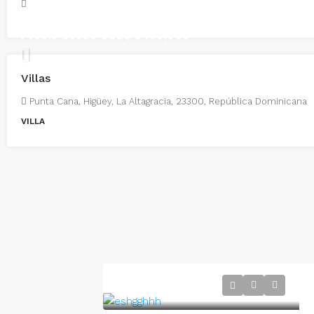
Precio desde USD$
$480,000
Villas
Punta Cana, Higüey, La Altagracia, 23300, República Dominicana
VILLA