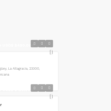
de USD$
$480,000
güey, La Altagracia, 23300,
nicana
de USD$
$120,000
r