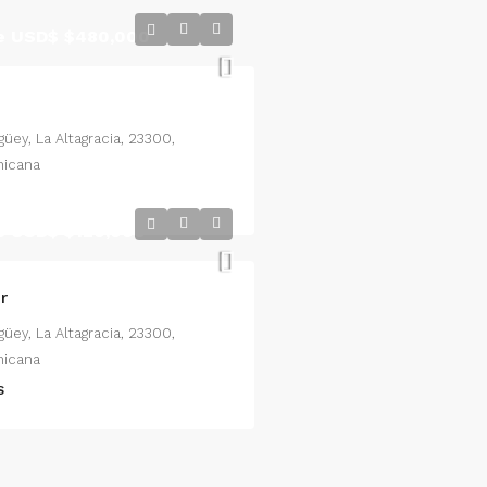
de USD$
$480,000
güey, La Altagracia, 23300,
nicana
de USD$
$120,000
r
güey, La Altagracia, 23300,
nicana
S