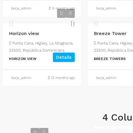
borja_admin
9 months ago
borja_admin
Precio desde USD$
$290,500
Precio desde 
Horizon view
Breeze Tower
Punta Cana, Higüey, La Altagracia,
Punta Cana, Higüey,
23300, República Dominicana
23300, República Do
Details
HORIZON VIEW
BREEZE TOWERS
borja_admin
12 months ago
borja_admin
4 Col
Precio desde 