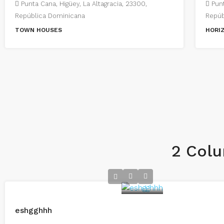
Punta Cana, Higüey, La Altagracia, 23300,
Punt
República Dominicana
Repúb
TOWN HOUSES
HORI
2 Col
eshgghhh