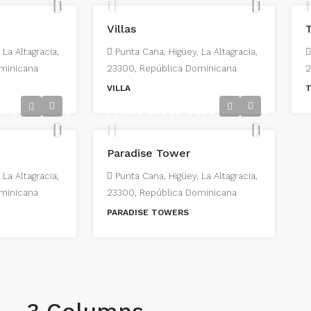
Villas
 La Altagracia,
Punta Cana, Higüey, La Altagracia,
minicana
23300, República Dominicana
2
VILLA
USD$
$120,000
Precio desde USD$
$113,000
Paradise Tower
 La Altagracia,
Punta Cana, Higüey, La Altagracia,
minicana
23300, República Dominicana
PARADISE TOWERS