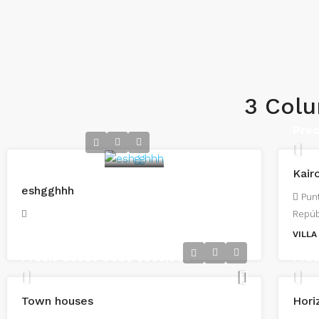
3 Col
Pre
Kair
eshgghhh
Punt
Repúb
VILLA
Precio desde USD$
$305,000
Pre
Town houses
Hori