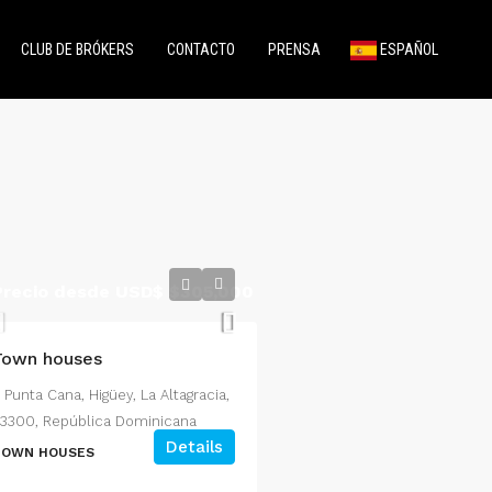
CLUB DE BRÓKERS
CONTACTO
PRENSA
ESPAÑOL
Precio desde USD$
$305,000
Town houses
Punta Cana, Higüey, La Altagracia,
3300, República Dominicana
Details
TOWN HOUSES