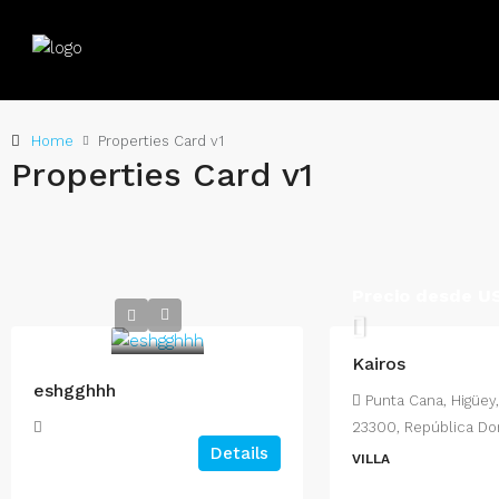
Home
Properties Card v1
Properties Card v1
Precio desde 
Kairos
eshgghhh
Punta Cana, Higüey,
23300, República Do
Details
VILLA