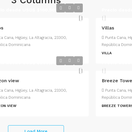
3 Columns
cio desde USD$
$160,500
Precio des
os
Villas
a Cana, Higüey, La Altagracia, 23300,
Punta Cana, Hi
lica Dominicana
República Domi
VILLA
cio desde USD$
$290,500
Precio des
zon view
Breeze Towe
a Cana, Higüey, La Altagracia, 23300,
Punta Cana, Hi
lica Dominicana
República Domi
ZON VIEW
BREEZE TOWER
Load More