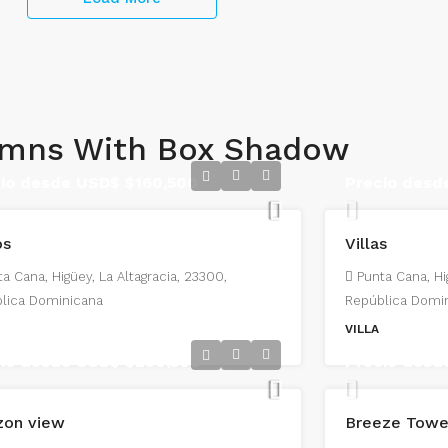
umns With Box Shadow
cio desde USD$
$160,500
Precio des
os
Villas
a Cana, Higüey, La Altagracia, 23300,
Punta Cana, Hi
lica Dominicana
República Domi
VILLA
cio desde USD$
$290,500
Precio des
zon view
Breeze Towe