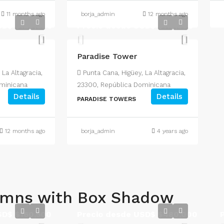
11 months ago
borja_admin
12 months ago
USD$
$120,000
Precio desde USD$
$113,000
Paradise Tower
 La Altagracia,
Punta Cana, Higüey, La Altagracia,
minicana
23300, República Dominicana
Details
Details
PARADISE TOWERS
12 months ago
borja_admin
4 years ago
umns with Box Shadow
USD$
$160,500
Precio desde USD$
$480,000