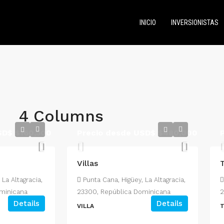
INICIO
INVERSIONISTAS
4 Columns
USD$
$160,500
Precio desde USD$
$480,000
Villas
 La Altagracia,
Punta Cana, Higüey, La Altagracia,
minicana
23300, República Dominicana
2
Details
Details
VILLA