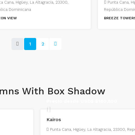
a Cana, Higüey, La Altagracia, 23300,
Punta Cana, Hi
lica Dominicana
República Domi
ZON VIEW
BREEZE TOWER
1
2
umns With Box Shadow
Precio desde USD$
$160,500
Kairos
Punta Cana, Higüey, La Altagracia, 23300, Re