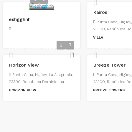
Kairos
eshgghhh
Punta Cana, Higüey,
23300, República Do
VILLA
Precio desde USD$
$290,500
Precio desde 
Horizon view
Breeze Tower
Punta Cana, Higüey, La Altagracia,
Punta Cana, Higüey,
23300, República Dominicana
23300, República Do
HORIZON VIEW
BREEZE TOWERS