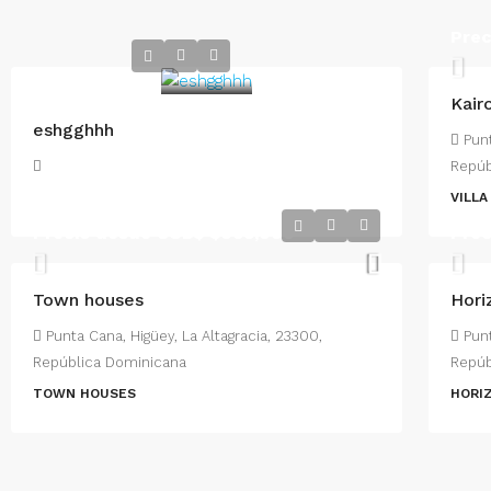
Pre
Kair
eshgghhh
Punt
Repúb
VILLA
Precio desde USD$
$305,000
Pre
Town houses
Hori
Punta Cana, Higüey, La Altagracia, 23300,
Punt
República Dominicana
Repúb
TOWN HOUSES
HORI