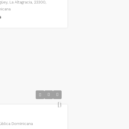
güey, La Altagracia, 23300,
nicana
S
pública Dominicana