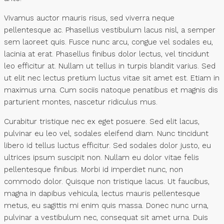
Vivamus auctor mauris risus, sed viverra neque
pellentesque ac. Phasellus vestibulum lacus nisl, a semper
sem laoreet quis. Fusce nunc arcu, congue vel sodales eu,
lacinia at erat. Phasellus finibus dolor lectus, vel tincidunt
leo efficitur at. Nullam ut tellus in turpis blandit varius. Sed
ut elit nec lectus pretium luctus vitae sit amet est. Etiam in
maximus urna. Cum sociis natoque penatibus et magnis dis
parturient montes, nascetur ridiculus mus.
Curabitur tristique nec ex eget posuere. Sed elit lacus,
pulvinar eu leo vel, sodales eleifend diam. Nunc tincidunt
libero id tellus luctus efficitur. Sed sodales dolor justo, eu
ultrices ipsum suscipit non. Nullam eu dolor vitae felis
pellentesque finibus. Morbi id imperdiet nunc, non
commodo dolor. Quisque non tristique lacus. Ut faucibus,
magna in dapibus vehicula, lectus mauris pellentesque
metus, eu sagittis mi enim quis massa. Donec nunc urna,
pulvinar a vestibulum nec, consequat sit amet urna. Duis