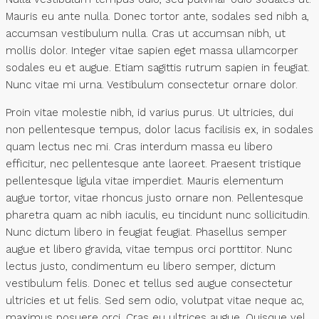
Mauris eu ante nulla. Donec tortor ante, sodales sed nibh a,
accumsan vestibulum nulla. Cras ut accumsan nibh, ut
mollis dolor. Integer vitae sapien eget massa ullamcorper
sodales eu et augue. Etiam sagittis rutrum sapien in feugiat.
Nunc vitae mi urna. Vestibulum consectetur ornare dolor.
Proin vitae molestie nibh, id varius purus. Ut ultricies, dui
non pellentesque tempus, dolor lacus facilisis ex, in sodales
quam lectus nec mi. Cras interdum massa eu libero
efficitur, nec pellentesque ante laoreet. Praesent tristique
pellentesque ligula vitae imperdiet. Mauris elementum
augue tortor, vitae rhoncus justo ornare non. Pellentesque
pharetra quam ac nibh iaculis, eu tincidunt nunc sollicitudin.
Nunc dictum libero in feugiat feugiat. Phasellus semper
augue et libero gravida, vitae tempus orci porttitor. Nunc
lectus justo, condimentum eu libero semper, dictum
vestibulum felis. Donec et tellus sed augue consectetur
ultricies et ut felis. Sed sem odio, volutpat vitae neque ac,
maximus posuere orci. Cras eu ultrices augue. Quisque vel