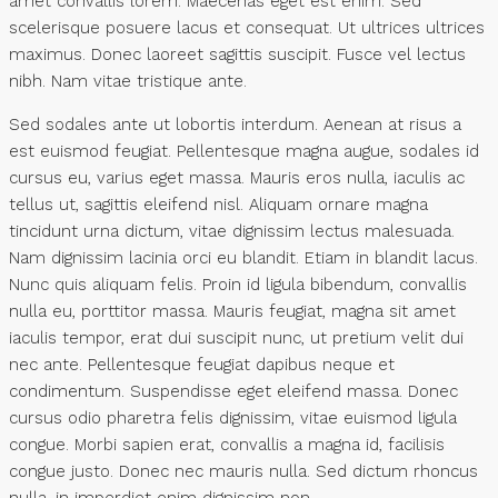
amet convallis lorem. Maecenas eget est enim. Sed
scelerisque posuere lacus et consequat. Ut ultrices ultrices
maximus. Donec laoreet sagittis suscipit. Fusce vel lectus
nibh. Nam vitae tristique ante.
Sed sodales ante ut lobortis interdum. Aenean at risus a
est euismod feugiat. Pellentesque magna augue, sodales id
cursus eu, varius eget massa. Mauris eros nulla, iaculis ac
tellus ut, sagittis eleifend nisl. Aliquam ornare magna
tincidunt urna dictum, vitae dignissim lectus malesuada.
Nam dignissim lacinia orci eu blandit. Etiam in blandit lacus.
Nunc quis aliquam felis. Proin id ligula bibendum, convallis
nulla eu, porttitor massa. Mauris feugiat, magna sit amet
iaculis tempor, erat dui suscipit nunc, ut pretium velit dui
nec ante. Pellentesque feugiat dapibus neque et
condimentum. Suspendisse eget eleifend massa. Donec
cursus odio pharetra felis dignissim, vitae euismod ligula
congue. Morbi sapien erat, convallis a magna id, facilisis
congue justo. Donec nec mauris nulla. Sed dictum rhoncus