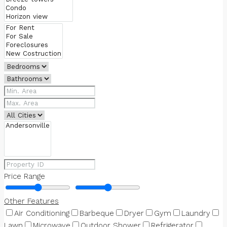
Price Range
Other Features
Air Conditioning
Barbeque
Dryer
Gym
Laundry
Lawn
Microwave
Outdoor Shower
Refrigerator