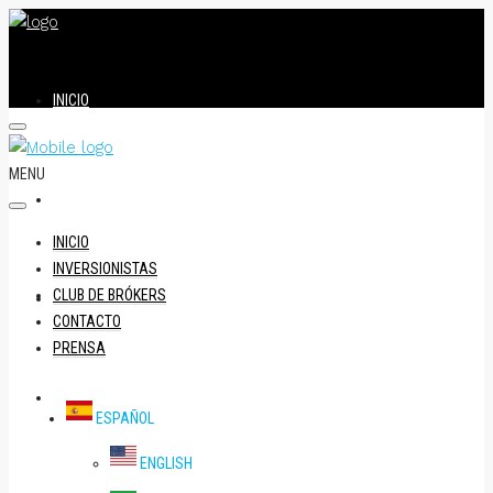
INICIO
MENU
INVERSIONISTAS
INICIO
INVERSIONISTAS
CLUB DE BRÓKERS
CLUB DE BRÓKERS
CONTACTO
PRENSA
CONTACTO
ESPAÑOL
ENGLISH