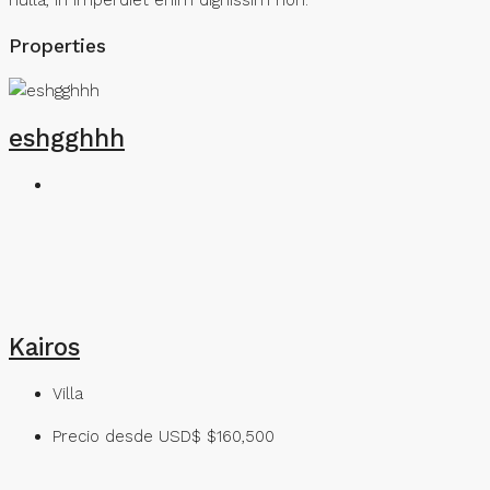
nulla, in imperdiet enim dignissim non.
Properties
eshgghhh
Kairos
Villa
Precio desde USD$
$160,500