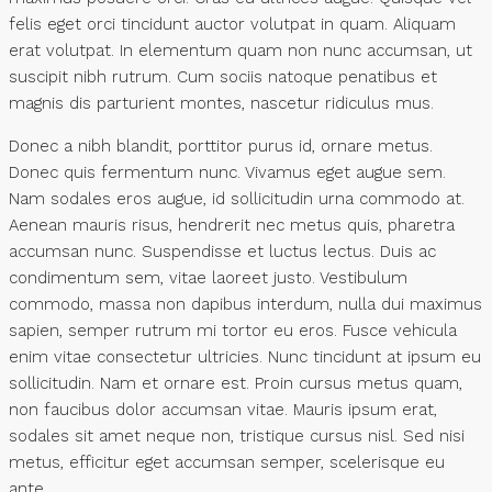
felis eget orci tincidunt auctor volutpat in quam. Aliquam
erat volutpat. In elementum quam non nunc accumsan, ut
suscipit nibh rutrum. Cum sociis natoque penatibus et
magnis dis parturient montes, nascetur ridiculus mus.
Donec a nibh blandit, porttitor purus id, ornare metus.
Donec quis fermentum nunc. Vivamus eget augue sem.
Nam sodales eros augue, id sollicitudin urna commodo at.
Aenean mauris risus, hendrerit nec metus quis, pharetra
accumsan nunc. Suspendisse et luctus lectus. Duis ac
condimentum sem, vitae laoreet justo. Vestibulum
commodo, massa non dapibus interdum, nulla dui maximus
sapien, semper rutrum mi tortor eu eros. Fusce vehicula
enim vitae consectetur ultricies. Nunc tincidunt at ipsum eu
sollicitudin. Nam et ornare est. Proin cursus metus quam,
non faucibus dolor accumsan vitae. Mauris ipsum erat,
sodales sit amet neque non, tristique cursus nisl. Sed nisi
metus, efficitur eget accumsan semper, scelerisque eu
ante.