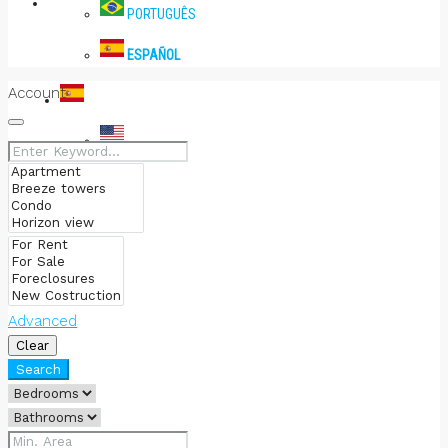
PRENSA
PORTUGUÊS
ESPAÑOL
Account
ESPAÑOL
ENGLISH
PORTUGUÊS
ESPAÑOL
Advanced
Clear
Search