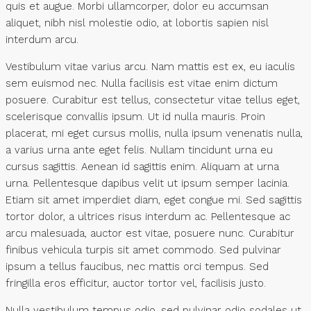
quis et augue. Morbi ullamcorper, dolor eu accumsan
aliquet, nibh nisl molestie odio, at lobortis sapien nisl
interdum arcu.
Vestibulum vitae varius arcu. Nam mattis est ex, eu iaculis
sem euismod nec. Nulla facilisis est vitae enim dictum
posuere. Curabitur est tellus, consectetur vitae tellus eget,
scelerisque convallis ipsum. Ut id nulla mauris. Proin
placerat, mi eget cursus mollis, nulla ipsum venenatis nulla,
a varius urna ante eget felis. Nullam tincidunt urna eu
cursus sagittis. Aenean id sagittis enim. Aliquam at urna
urna. Pellentesque dapibus velit ut ipsum semper lacinia.
Etiam sit amet imperdiet diam, eget congue mi. Sed sagittis
tortor dolor, a ultrices risus interdum ac. Pellentesque ac
arcu malesuada, auctor est vitae, posuere nunc. Curabitur
finibus vehicula turpis sit amet commodo. Sed pulvinar
ipsum a tellus faucibus, nec mattis orci tempus. Sed
fringilla eros efficitur, auctor tortor vel, facilisis justo.
Nulla vestibulum tempus odio, sed pulvinar odio sodales ut.