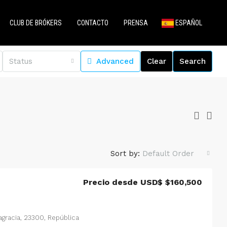
CLUB DE BRÓKERS
CONTACTO
PRENSA
ESPAÑOL
Status
Advanced
Clear
Search
Sort by:
Default Order
Precio desde USD$
$160,500
tagracia, 23300, República