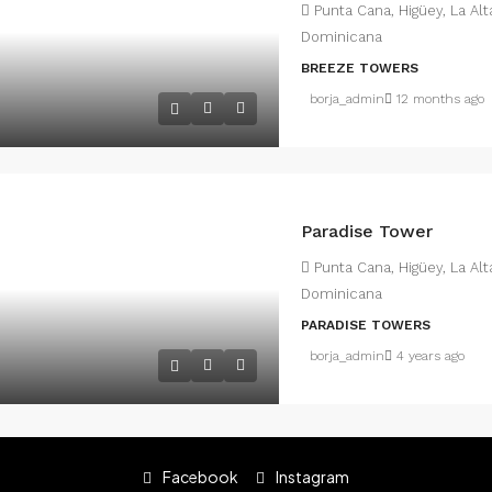
Punta Cana, Higüey, La Al
Dominicana
BREEZE TOWERS
borja_admin
12 months ago
Paradise Tower
Punta Cana, Higüey, La Al
Dominicana
PARADISE TOWERS
borja_admin
4 years ago
Facebook
Instagram