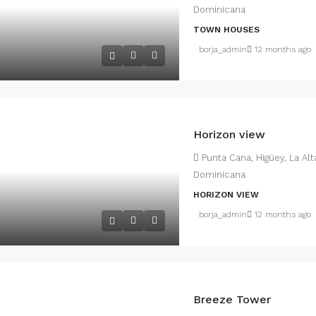
Dominicana
TOWN HOUSES
borja_admin
12 months ago
Horizon view
Punta Cana, Higüey, La Al
Dominicana
HORIZON VIEW
borja_admin
12 months ago
Breeze Tower