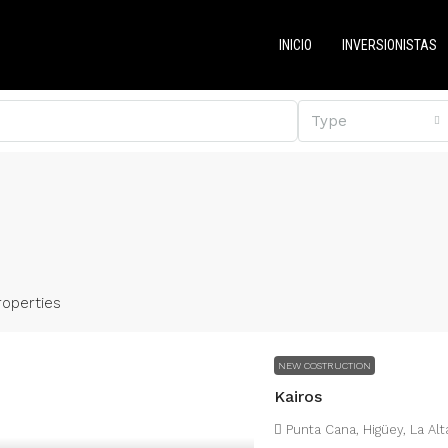
INICIO
INVERSIONISTAS
Type
roperties
NEW COSTRUCTION
Kairos
Punta Cana, Higüey, La Al